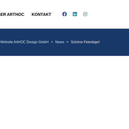
BER ARTHOC
KONTAKT
Website ArtHOC Design GmbH
>
News
>
Schöne Feiertage!