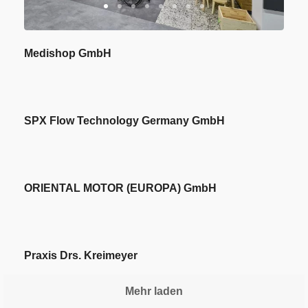
1
2
3
4
5
6
7
8
Medishop GmbH
1
2
3
4
5
SPX Flow Technology Germany GmbH
1
2
ORIENTAL MOTOR (EUROPA) GmbH
1
2
3
Praxis Drs. Kreimeyer
1
2
Mehr laden