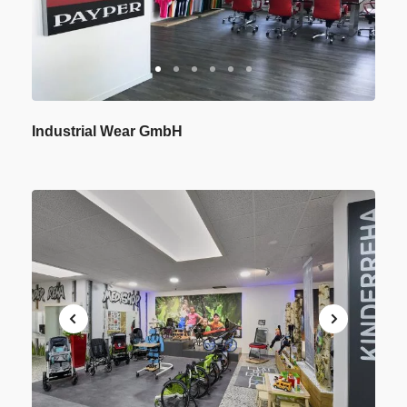
1
2
3
4
5
6
Industrial Wear GmbH