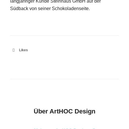
langjähriger Kunde Steinhaus GmbH auf der
Südback von seiner Schokoladenseite.
E-Mail
Kontaktformular
Likes
Über
ArtHOC Design