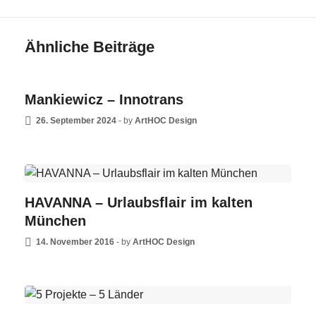
Ähnliche Beiträge
NEWS
Mankiewicz – Innotrans
26. September 2024
-
by
ArtHOC Design
NEWS
HAVANNA – Urlaubsflair im kalten
München
14. November 2016
-
by
ArtHOC Design
NEWS